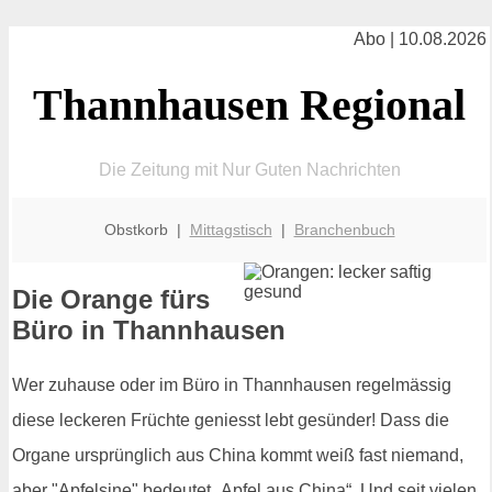
Abo | 10.08.2026
Thannhausen Regional
Die Zeitung mit Nur Guten Nachrichten
Obstkorb |
Mittagstisch
|
Branchenbuch
Die Orange fürs
Büro in Thannhausen
Wer zuhause oder im Büro in Thannhausen regelmässig
diese leckeren Früchte geniesst lebt gesünder! Dass die
Organe ursprünglich aus China kommt weiß fast niemand,
aber "Apfelsine" bedeutet „Apfel aus China“. Und seit vielen